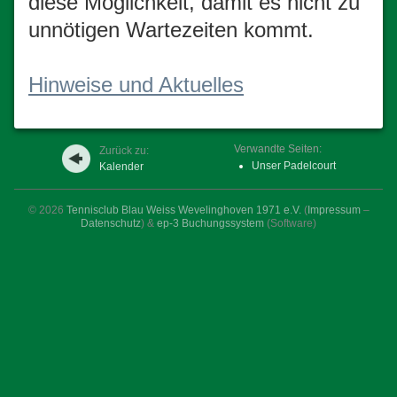
diese Möglichkeit, damit es nicht zu
unnötigen Wartezeiten kommt.
Hinweise und Aktuelles
Verwandte Seiten:
Zurück zu:
Unser Padelcourt
Kalender
© 2026
Tennisclub Blau Weiss Wevelinghoven 1971 e.V.
(
Impressum
–
Datenschutz
)
&
ep-3 Buchungssystem
(Software)